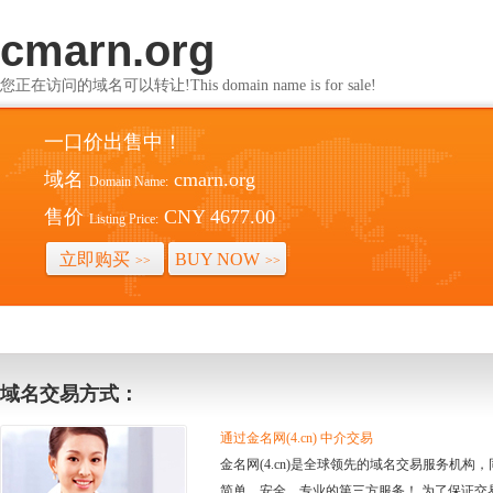
cmarn.org
您正在访问的域名可以转让!This domain name is for sale!
一口价出售中！
域名
cmarn.org
Domain Name:
售价
CNY 4677.00
Listing Price:
立即购买
BUY NOW
>>
>>
域名交易方式：
通过金名网(4.cn) 中介交易
金名网(4.cn)是全球领先的域名交易服务机
简单、安全、专业的第三方服务！ 为了保证交