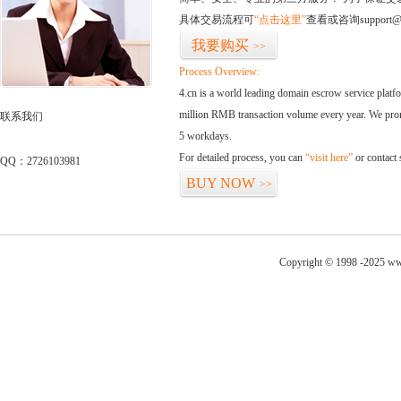
具体交易流程可
“点击这里”
查看或咨询support@
我要购买
>>
Process Overview:
4.cn is a world leading domain escrow service plat
million RMB transaction volume every year. We promi
联系我们
5 workdays.
For detailed process, you can
“visit here”
or contact
QQ：2726103981
BUY NOW
>>
Copyright © 1998 -2025 ww